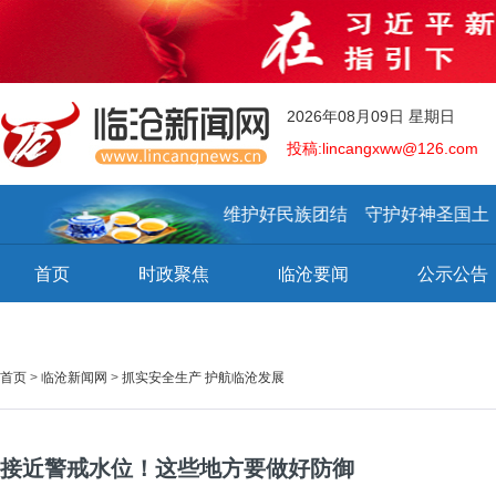
2026年08月09日 星期日
投稿:lincangxww@126.com
建设好美丽家园 维护好民族团结 守护好神圣国土
首页
时政聚焦
临沧要闻
公示公告
首页
>
临沧新闻网
>
抓实安全生产 护航临沧发展
接近警戒水位！这些地方要做好防御