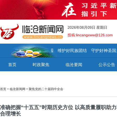
2026年08月09日 星期日
投稿:lincangxww@126.com
建设好美丽家园 维护好民族团结 守护好神圣国
首页
时政聚焦
临沧要闻
公示公告
首页
>
临沧新闻网
>
聚焦党的二十届四中全会
准确把握“十五五”时期历史方位 以高质量履职助
合理增长