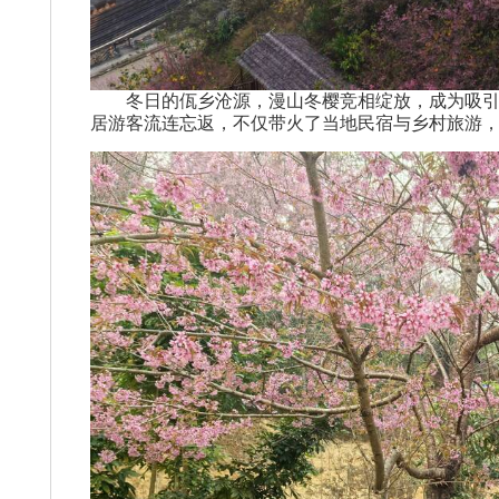
冬日的佤乡沧源，漫山冬樱竞相绽放，成为吸引八
居游客流连忘返，不仅带火了当地民宿与乡村旅游