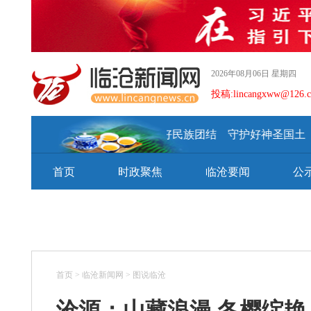
2026年08月06日 星期四
投稿:lincangxww@126.
建设好美丽家园 维护好民族团结 守护好神圣国土
首页
时政聚焦
临沧要闻
公
首页
>
临沧新闻网
>
图说临沧
沧源：山藏浪漫 冬樱绽艳