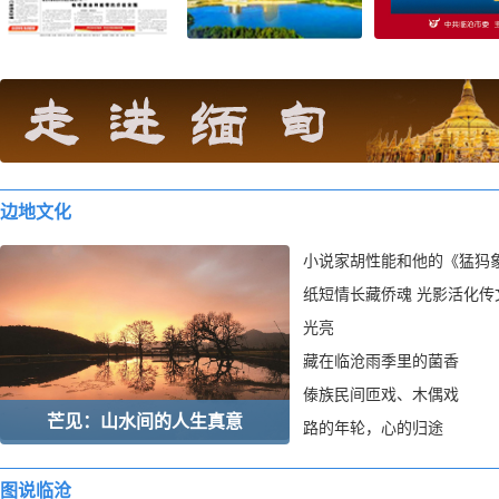
边地文化
小说家胡性能和他的《猛犸
纸短情长藏侨魂 光影活化传
光亮
藏在临沧雨季里的菌香
傣族民间匝戏、木偶戏
芒见：山水间的人生真意
路的年轮，心的归途
图说临沧