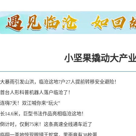
小坚果撬动大产业
大暴雨引发山洪，临沧这地7户27人提前转移安全避险！
首台人形科普机器人落户临沧了！
连嗨7天！双江喊你来“玩火”
长14.6米，巨型书法作品亮相临沧这地！
倒计时，仅剩75米！这条高速全线通车近了
临翔一茶地惊现眼镜王蛇窝，里面竟有38枚蛋……