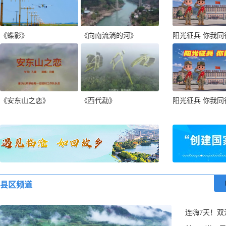
《蝶影》
《向南流淌的河》
《安东山之恋》
《西代勐》
县区频道
连嗨7天！双