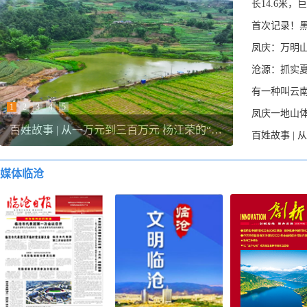
长14.6米
首次记录！黑
凤庆：万明山
1
2
3
4
5
百姓故事 | 从一万元到三百万元 杨江荣的“鱼跃”人生
媒体临沧