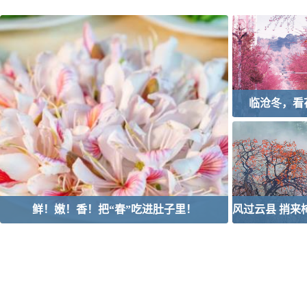
临沧冬，看
鲜！嫩！香！把“春”吃进肚子里！