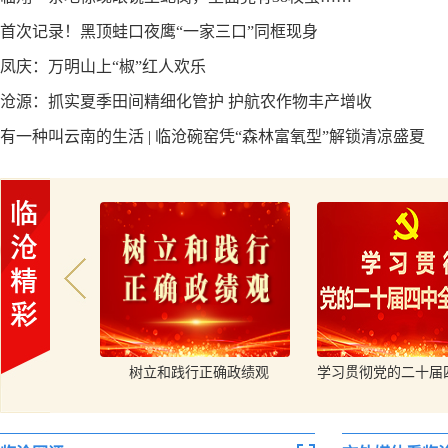
首次记录！黑顶蛙口夜鹰“一家三口”同框现身
凤庆：万明山上“椒”红人欢乐
杜建辉、徐贤开展“八一”建军节走访慰问活动
沧源：抓实夏季田间精细化管护 护航农作物丰产增收
有一种叫云南的生活 | 临沧碗窑凭“森林富氧型”解锁清凉盛夏
安全观
树立和践行正确政绩观