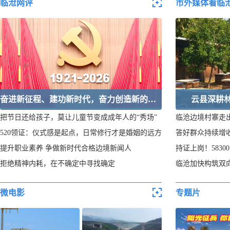
临沧网评
市外媒体看临
奋进新征程、建功新时代，奋力创造新的历史辉煌
云县深耕
把节日还给孩子，莫让儿童节变成成年人的“秀场”
临沧边境村寨走
520领证：仪式感是起点，日常修行才是婚姻的远方
答好群众持续增
提升职业素养 争做新时代合格边境新闻人
持证上岗！583
拒绝精神内耗，在不确定中寻找确定
临沧加快构筑双向
微电影
专题片