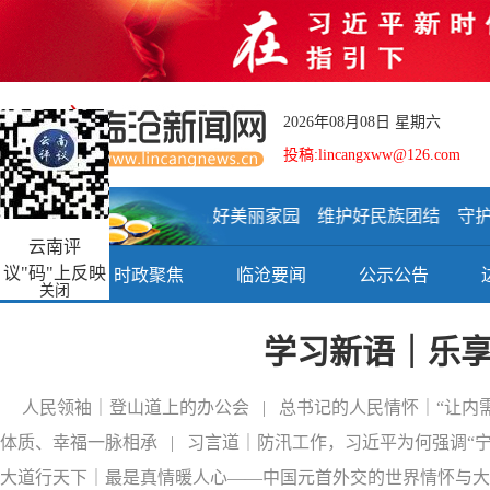
2026年08月08日 星期六
投稿:lincangxww@126.com
建设好美丽家园 维护好民族团结 守护
云南评
议"码"上反映
首页
时政聚焦
临沧要闻
公示公告
关闭
学习新语｜乐享
人民领袖｜登山道上的办公会
|
总书记的人民情怀｜“让内
体质、幸福一脉相承
|
习言道｜防汛工作，习近平为何强调“宁
大道行天下｜最是真情暖人心——中国元首外交的世界情怀与大