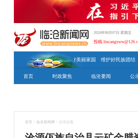
2026年08月07日 星期五
投稿:lincangxww@126.
建设好美丽家园 维护好民族团结 
首页
时政聚焦
临沧要闻
公
首页
>
临沧新闻网
>
公示公告
沧源佤族自治县云矿金腊