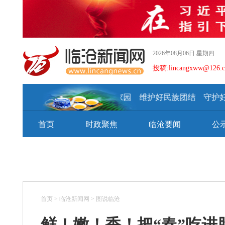
2026年08月06日 星期四
投稿:lincangxww@126.
建设好美丽家园 维护好民族团结 守护好神圣国
首页
时政聚焦
临沧要闻
公
首页
>
临沧新闻网
>
图说临沧
鲜！嫩！香！把“春”吃进