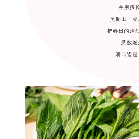
并用擅
烹制出一桌
把春日的清
悉数融
满口皆是