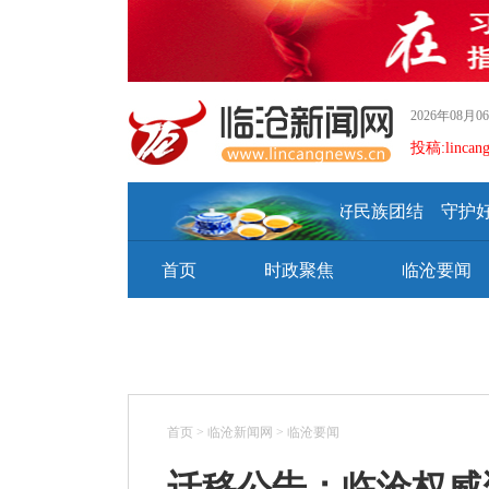
2026年08月
投稿:lincan
建设好美丽家园 维护好民族团结 守护好
首页
时政聚焦
临沧要闻
首页
>
临沧新闻网
>
临沧要闻
迁移公告：临沧权威