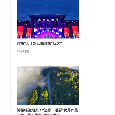
连嗨7天！双江喊你来“玩火”
13小时前
诗藏临沧烟火！“边咏・溢彩”优秀作品