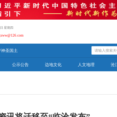
06日 星期四
gxww@126.com
神圣国土
公示公告
边地文化
人文地理
沧
资讯将迁移至“临沧发布”