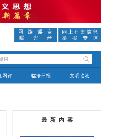
美丽中国 绿美云南 醉美临沧
江网评
临沧日报
文明临沧
最 新 内 容