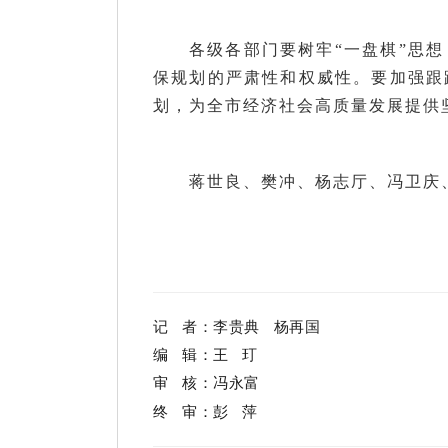
各级各部门要树牢“一盘棋”思
保规划的严肃性和权威性。要加强跟
划，为全市经济社会高质量发展提供
蒋世良、樊冲、杨志厅、冯卫庆
记 者：李贵典 杨再国
编 辑：王 玎
审 核：冯永富
终 审：彭 萍