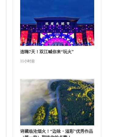
连嗨7天！双江喊你来“玩火”
11小时前
诗藏临沧烟火！“边咏・溢彩”优秀作品