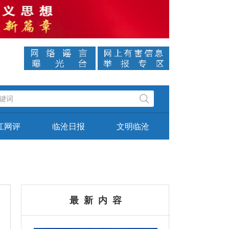
美丽中国 绿美云南 醉美临沧
江网评
临沧日报
文明临沧
最 新 内 容