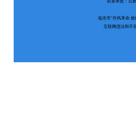
前置审批：云新网
临沧市"作风革命 效能革
互联网违法和不良信息