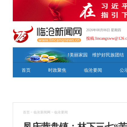
2026年08月06日 星期四
投稿:lincangxww@126.
建设好美丽家园 维护好民族团结 
首页
时政聚焦
临沧要闻
公
首页
>
临沧新闻网
>
临沧要闻
凤庆营盘镇：林下三七“苦