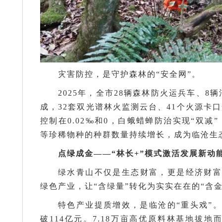
灾害防控，是守护森林的“安全网”。
2025年，全市28辆森林防火运兵车、8辆
成，32套双光谱林火监测云台、41个火源卡
控制在0.02‰和0，白蛾蜡蝉防治实现“双减
等珍稀物种的种群数量持续增长，成为临沧生
点绿成金——“林长+”模式激活发展新动
绿水青山不仅是生态财富，更是经济财富
绿色产业，让“含绿量”转化为实实在在的“含金
特色产业提质增效，是临沧的“重头戏”。
破114亿元。7.18万亩高优原料林基地拔地