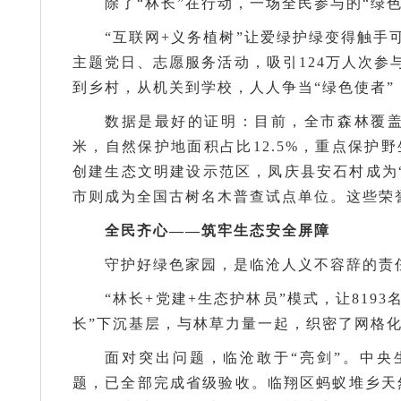
除了“林长”在行动，一场全民参与的“绿
“互联网+义务植树”让爱绿护绿变得触手可及
主题党日、志愿服务活动，吸引124万人次参
到乡村，从机关到学校，人人争当“绿色使者”
数据是最好的证明：目前，全市森林覆盖率稳
米，自然保护地面积占比12.5%，重点保护
创建生态文明建设示范区，凤庆县安石村成为
市则成为全国古树名木普查试点单位。这些荣
全民齐心——筑牢生态安全屏障
守护好绿色家园，是临沧人义不容辞的责
“林长+党建+生态护林员”模式，让8193
长”下沉基层，与林草力量一起，织密了网格
面对突出问题，临沧敢于“亮剑”。中央
题，已全部完成省级验收。临翔区蚂蚁堆乡天