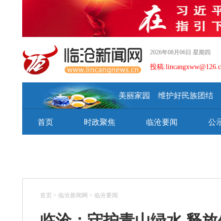
2026年08月06日 星期四
投稿:lincangxww@126.
建设好美丽家园 维护好民族团结 守
首页
时政聚焦
临沧要闻
公
首页
>
临沧新闻网
>
临沧要闻
临沧：守护青山绿水 释放