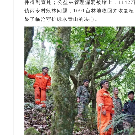
件得到查处；公益林管理漏洞被堵上，1142
镇丙令村毁林问题，1091亩林地收回并恢复植
显了临沧守护绿水青山的决心。