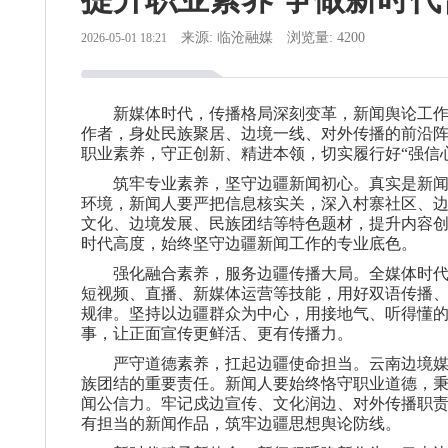
来源: 临沧融媒
浏览量: 4200
2026-05-01 18:21
新媒体时代，传播格局深刻变革，新闻舆论工
作者，身处民族聚居、边境一线、对外传播的前沿
职业素养，守正创新、精进本领，切实履行好“强信
筑牢专业素养，坚守边疆新闻初心。真实是新
环境，新闻人要严把信息核实关，深入村寨社区、
文化、边境发展、民族团结等特色题材，提升内容
时代高度，始终坚守边疆新闻工作的专业底色。
强化融合素养，服务边疆传播大局。全媒体时代
短视频、直播、新媒体运营等技能，用好双语传播
规律。坚持以边疆群众为中心，用接地气、听得懂
事，让正面宣传更鲜活、更有传播力。
严守道德素养，扛起边疆使命担当。云南边境
族团结的重要责任。新闻人要始终恪守职业道德，
闻公信力。牢记戍边宣传、文化润边、对外传播职
有担当的新闻作品，筑牢边疆思想舆论防线。