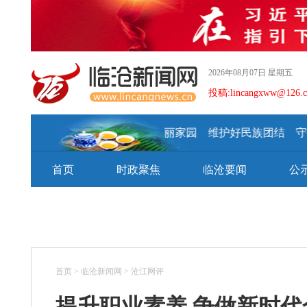
2026年08月07日 星期五
投稿:lincangxww@126.
建设好美丽家园 维护好民族团结 守
首页
时政聚焦
临沧要闻
公
首页
>
临沧新闻网
>
沧江网评
提升职业素养 争做新时