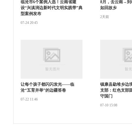
临沧市6个案例入选！云南省建
8月，去云南→到临
设“兴滇润边新时代文明实践带”典
如回故乡
型案例发布
2天前
07-24 20:45
让每个孩子都闪闪发光——临
镇康县勐堆乡边
沧“五育并举”的边疆答卷
支部：红色支部固
守国门
07-22 11:46
07-10 15:08