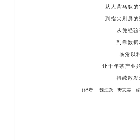
从人背马驮的
到指尖刷屏的
从凭经验
到靠数据
临沧以
让千年茶产业始
持续散发
（
记
者 魏江跃 樊志美 编