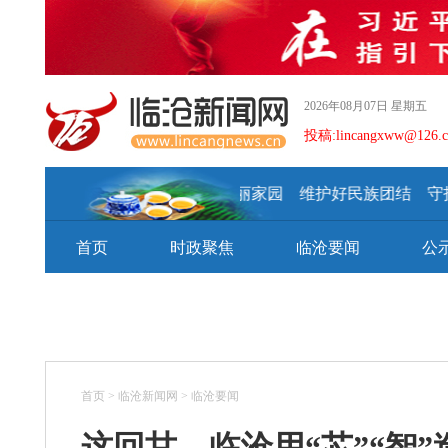
2026年08月07日 星期五
投稿:lincangxww@126.
建设好美丽家园 维护好民族团结 守护好
首页
时政聚焦
临沧要闻
公
首页
>
临沧新闻网
>
临沧要闻
这回甘，临沧用“芯”“智”造